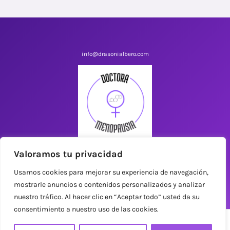
info@drasonialbero.com
Valoramos tu privacidad
Dra. Sonia Albero
Usamos cookies para mejorar su experiencia de navegación,
mostrarle anuncios o contenidos personalizados y analizar
nuestro tráfico. Al hacer clic en “Aceptar todo” usted da su
Copyright © 2026 Vivir sin reglas
consentimiento a nuestro uso de las cookies.
Términos y Condiciones
|
Política de Privacidad
Este sitio web utiliza cookies para que usted tenga la mejor experiencia de
usuario. Si continúa navegando está dando su consentimiento para la