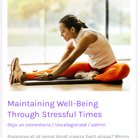
Maintaining
Well-
Being
Through
Stressful
Times
Maintaining Well-Being
Through Stressful Times
Deja un comentario
/
Uncategorized
/
admin
Possimus et id nemo! Amet viverra fugit aliqua? Minim