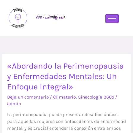
Ir
al
contenido
Vive en plenipausia
Vivir sin reglas
«Abordando
«Abordando la Perimenopausia
la
y Enfermedades Mentales: Un
Perimenopausia
y
Enfoque Integral»
Enfermedades
Deja un comentario
/
Climaterio
,
Ginecología 360º
/
Mentales:
admin
Un
Enfoque
La perimenopausia puede presentar desafíos únicos
Integral»
para aquellas mujeres con antecedentes de enfermedad
mental, y es crucial entender la conexión entre ambos