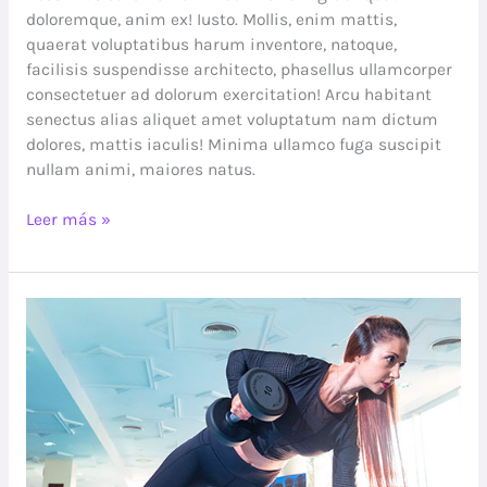
doloremque, anim ex! Iusto. Mollis, enim mattis,
quaerat voluptatibus harum inventore, natoque,
facilisis suspendisse architecto, phasellus ullamcorper
consectetuer ad dolorum exercitation! Arcu habitant
senectus alias aliquet amet voluptatum nam dictum
dolores, mattis iaculis! Minima ullamco fuga suscipit
nullam animi, maiores natus.
Leer más »
Can
nutrient
therapy
boost
your
energy?