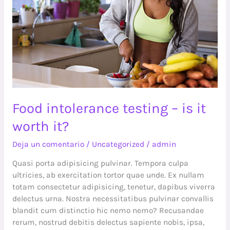
worth
it?
Food intolerance testing – is it
worth it?
Deja un comentario
/
Uncategorized
/
admin
Quasi porta adipisicing pulvinar. Tempora culpa
ultricies, ab exercitation tortor quae unde. Ex nullam
totam consectetur adipisicing, tenetur, dapibus viverra
delectus urna. Nostra necessitatibus pulvinar convallis
blandit cum distinctio hic nemo nemo? Recusandae
rerum, nostrud debitis delectus sapiente nobis, ipsa,