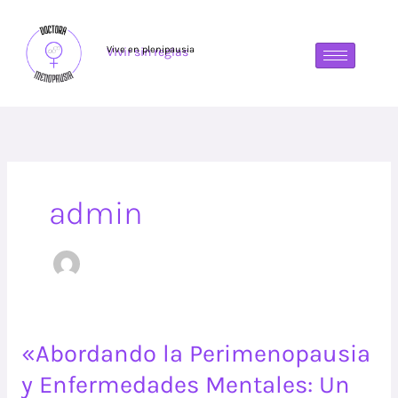
Ir
al
contenido
Vive en plenipausia
Vivir sin reglas
admin
«Abordando
«Abordando la Perimenopausia
la
y Enfermedades Mentales: Un
Perimenopausia