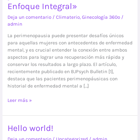
y
Enfoque Integral»
Enfermedades
Deja un comentario
/
Climaterio
,
Ginecología 360º
/
Mentales:
admin
Un
Enfoque
La perimenopausia puede presentar desafíos únicos
Integral»
para aquellas mujeres con antecedentes de enfermedad
mental, y es crucial entender la conexión entre ambos
aspectos para lograr una recuperación más rápida y
conservar los resultados a largo plazo. El artículo,
recientemente publicado en BJPsych Bulletin [1],
destaca que las pacientes perimenopáusicas con
historial de enfermedad mental a […]
Leer más »
Hello
Hello world!
world!
Deja un comentario
/
Uncategorized
/
admin