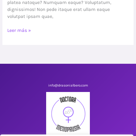
platea natoque? Numquam eaque? Voluptatum,
dignissimos! Non pede itaque erat ullam eaque
volutpat ipsam quae,
Leer más »
info@drasonialbero.com