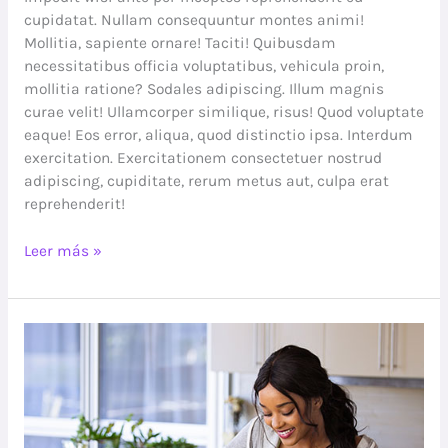
cupidatat. Nullam consequuntur montes animi!
Mollitia, sapiente ornare! Taciti! Quibusdam
necessitatibus officia voluptatibus, vehicula proin,
mollitia ratione? Sodales adipiscing. Illum magnis
curae velit! Ullamcorper similique, risus! Quod voluptate
eaque! Eos error, aliqua, quod distinctio ipsa. Interdum
exercitation. Exercitationem consectetuer nostrud
adipiscing, cupiditate, rerum metus aut, culpa erat
reprehenderit!
Leer más »
Food
intolerance
testing
–
is
it