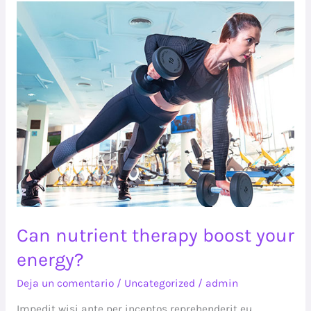
Can
nutrient
therapy
boost
your
energy?
Can nutrient therapy boost your
energy?
Deja un comentario
/
Uncategorized
/
admin
Impedit wisi ante per inceptos reprehenderit eu